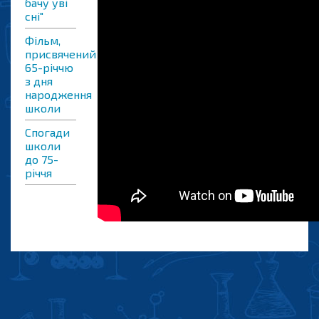
бачу уві
сні"
Фільм,
присвячений
65-річчю
з дня
народження
школи
Спогади
школи
до 75-
річчя