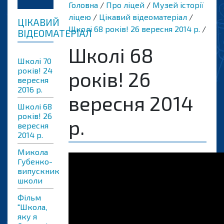
Головна
Про ліцей
Музей історії
ліцею
Цікавий відеоматеріал
ЦІКАВИЙ
Школі 68 років! 26 вересня 2014 р.
ВІДЕОМАТЕРІАЛ
Школі 68
Школі 70
років! 24
років! 26
вересня
2016 р.
вересня 2014
Школі 68
років! 26
р.
вересня
2014 р.
Микола
Губенко-
випускник
школи
Фільм
"Школа,
яку я