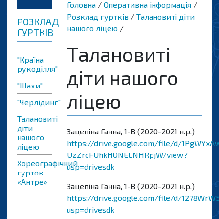
Головна
Оперативна інформація
Розклад гуртків
Талановиті діти
РОЗКЛАД
нашого ліцею
ГУРТКІВ
Талановиті
"Країна
рукоділля"
діти нашого
"Шахи"
ліцею
"Черлідинг"
Талановиті
діти
Зацепіна Ганна, 1-В (2020-2021 н.р.)
нашого
https://drive.google.com/file/d/1PgWYxA
ліцею
UzZrcFUhkHONELNHRpjW/view?
Хореографічний
usp=drivesdk
гурток
«Антре»
Зацепіна Ганна, 1-В (2020-2021 н.р.)
https://drive.google.com/file/d/1278W
usp=drivesdk