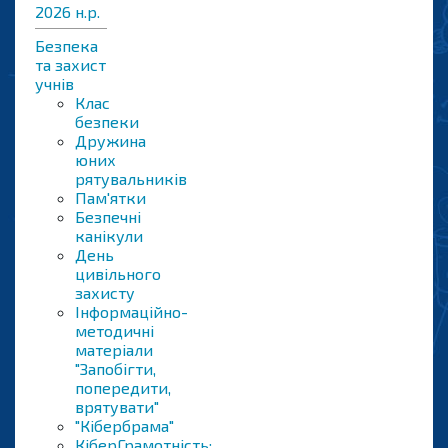
2026 н.р.
Безпека
та захист
учнів
Клас
безпеки
Дружина
юних
рятувальників
Пам'ятки
Безпечні
канікули
День
цивільного
захисту
Інформаційно-
методичні
матеріали
"Запобігти,
попередити,
врятувати"
"Кібербрама"
КіберГрамотність: