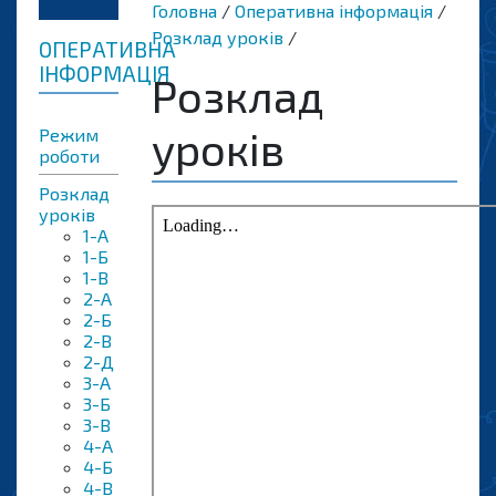
Головна
Оперативна інформація
Розклад уроків
ОПЕРАТИВНА
ІНФОРМАЦІЯ
Розклад
уроків
Режим
роботи
Розклад
уроків
1-А
1-Б
1-В
2-А
2-Б
2-B
2-Д
3-A
3-Б
3-B
4-A
4-Б
4-В