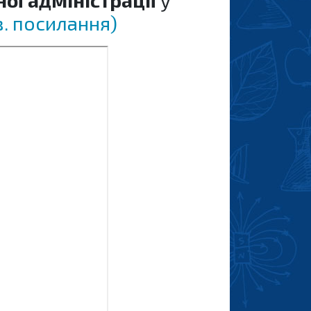
ої адміністрації
у
. посилання)