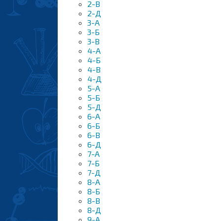
2-B
2-Д
3-A
3-Б
3-B
4-A
4-Б
4-В
4-Д
5-А
5-Б
5-Д
6-А
6-Б
6-B
6-Д
7-А
7-Б
7-Д
8-А
8-Б
8-В
8-Д
9-А