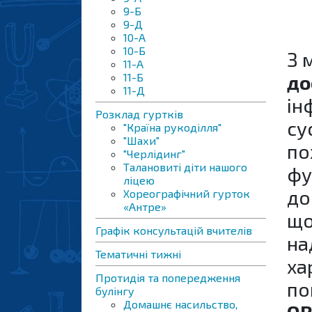
9-Б
9-Д
10-A
10-Б
З 
11-А
11-Б
до
11-Д
ін
Розклад гуртків
су
"Країна рукоділля"
"Шахи"
по
"Черлідинг"
Талановиті діти нашого
фу
ліцею
до
Хореографічний гурток
«Антре»
що
Графік консультацій вчителів
на
Тематичні тижні
ха
Протидія та попередження
по
булінгу
Домашнє насильство,