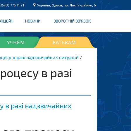
(048) 776 11 21
Україна, Одеса, пр. Лесі Українки, 6
 ЛІЦЕЙ!
НОВИНИ
ЗВОРОТНІЙ ЗВ'ЯЗОК
УЧНЯМ
БАТЬКАМ
оцесу в разі надзвичайних ситуацій
процесу в разі
су в разі надзвичайних