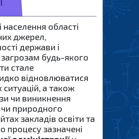
і населення області
них джерел,
ості держави і
 загрозам будь-якого
ти стале
видко відновлюватися
 ситуацій, а також
ози чи виникнення
о чи природного
йтах закладів освіти та
о процесу зазначені