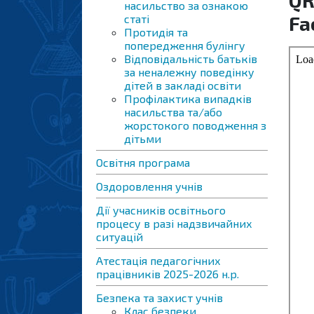
QR
насильство за ознакою
Fa
статі
Протидія та
попередження булінгу
Відповідальність батьків
за неналежну поведінку
дітей в закладі освіти
Профілактика випадків
насильства та/або
жорстокого поводження з
дітьми
Освітня програма
Оздоровлення учнів
Дії учасників освітнього
процесу в разі надзвичайних
ситуацій
Атестація педагогічних
працівників 2025-2026 н.р.
Безпека та захист учнів
Клас безпеки