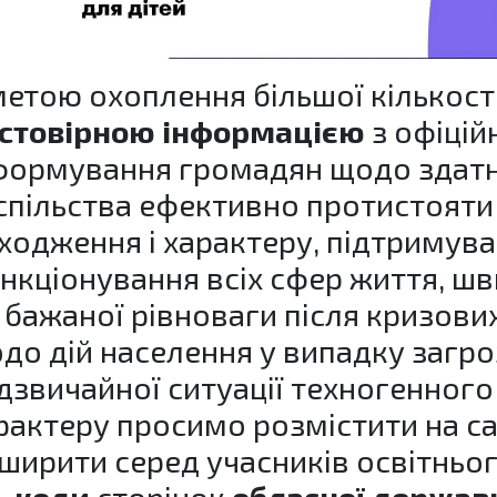
метою охоплення більшої кількост
стовірною інформацією
з офіцій
формування громадян щодо здатн
спільства ефективно протистояти
ходження і характеру, підтримува
нкціонування всіх сфер життя, ш
 бажаної рівноваги після кризових
до дій населення у випадку загр
дзвичайної ситуації техногенног
рактеру просимо розмістити на са
ширити серед учасників освітньог