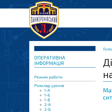
Голо
ОПЕРАТИВНА
Д
ІНФОРМАЦІЯ
н
Режим роботи
Розклад уроків
Мат
1-А
1-Б
сит
1-В
2-А
2-Б