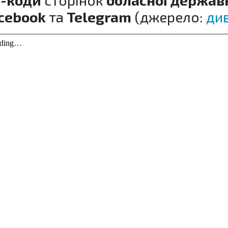
-коди
сторінок
обласної державн
cebook
та
Telegram
(джерело:
див