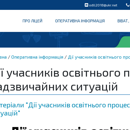
odll2018@ukr.net
ПРО ЛІЦЕЙ
ОПЕРАТИВНА ІНФОРМАЦІЯ
ВІВАТ,
вна
Оперативна інформація
Дії учасників освітнього пр
ії учасників освітнього 
адзвичайних ситуацій
еріали "Дії учасників освітнього проце
уацій"