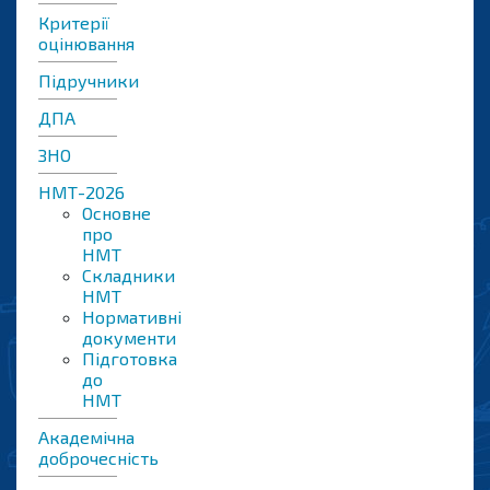
Критерії
оцінювання
Підручники
ДПА
ЗНО
НМТ-2026
Основне
про
НМТ
Складники
НМТ
Нормативні
документи
Підготовка
до
НМТ
Академічна
доброчесність