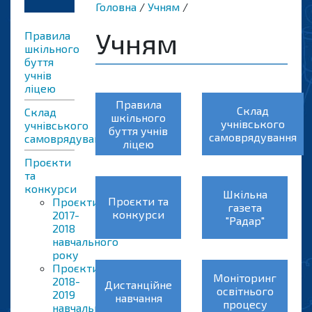
Головна
Учням
Учням
Правила
шкільного
буття
учнів
ліцею
Правила
Склад
Склад
шкільного
учнівського
учнівського
буття учнів
самоврядування
самоврядування
ліцею
Проєкти
та
конкурси
Шкільна
Проєкти та
Проєкти
газета
конкурси
2017-
"Радар"
2018
навчального
року
Проєкти
Моніторинг
2018-
Дистанційне
освітнього
2019
навчання
процесу
навчального