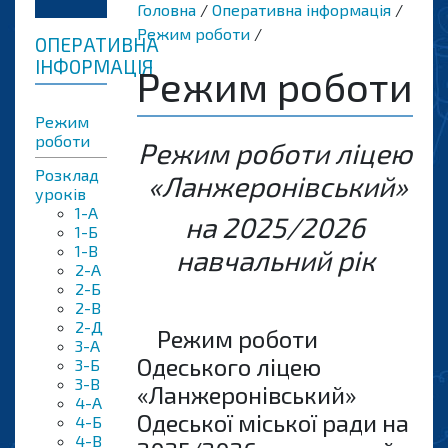
Головна
Оперативна інформація
Режим роботи
ОПЕРАТИВНА
ІНФОРМАЦІЯ
Режим роботи
Режим
роботи
Режим роботи ліцею
Розклад
«Ланжеронівський»
уроків
1-А
на 2025/2026
1-Б
1-В
навчальний р
i
к
2-А
2-Б
2-B
2-Д
Режим роботи
3-A
Одеського ліцею
3-Б
3-B
«Ланжеронівський»
4-A
Одеської міської ради на
4-Б
4-В