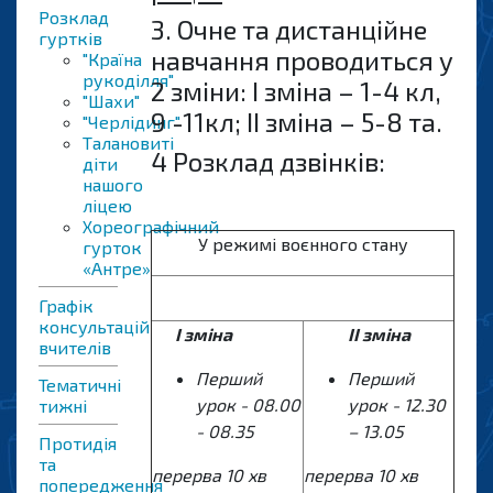
Розклад
3. Очне та дистанційне
гуртків
навчання проводиться у
"Країна
рукоділля"
2 зміни: І зміна – 1-4 кл,
"Шахи"
9 -11кл; ІІ зміна – 5-8 та.
"Черлідинг"
Талановиті
4 Розклад дзвінків:
діти
нашого
ліцею
Хореографічний
У режимі воєнного стану
гурток
«Антре»
Графік
консультацій
І зміна
ІІ зміна
вчителів
Перший
Перший
Тематичні
урок - 08.00
урок - 12.
3
0
тижні
- 08.35
– 1
3.0
5
Протидія
та
перерва 10 хв
перерва 10 хв
попередження