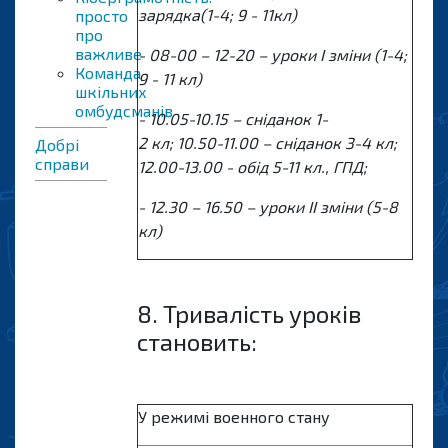
зарядка(1-4; 9
-
11кл)
просто
про
важливе
- 08-00 – 1
2-20
– уроки І зміни (1-4;
Команда
9
-
11 кл)
шкільних
омбудсманів
- 1
0.05-10.15
– сніданок 1-
2
кл;
10.50-11.00 – сніданок 3-4 кл;
Добрі
справи
12.00-13.00 -
обід 5-11 кл.
, ГПД;
- 12.
3
0 – 16.
5
0 – уроки ІІ зміни (5-8
кл)
8. Тривалiсть уроків
становить:
У режимі военного стану