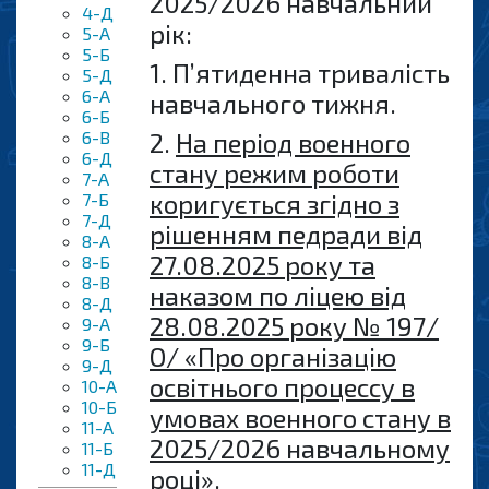
2025/2026 навчальний
4-Д
рiк:
5-А
5-Б
1. П’ятиденна тривалість
5-Д
6-А
навчального тижня.
6-Б
6-B
2.
На період военного
6-Д
стану режим роботи
7-А
коригується згідно з
7-Б
7-Д
рішенням педради від
8-А
2
7
.08.202
5
року та
8-Б
8-В
наказом по ліцею від
8-Д
2
8
.08.202
5
року № 1
97
/
9-А
9-Б
О/ «Про організацію
9-Д
освітнього процессу в
10-A
10-Б
умовах военного стану в
11-А
202
5/
202
6
навчальному
11-Б
11-Д
році».