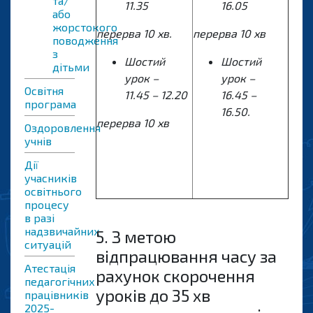
та/
11.35
1
6.0
5
або
жорстокого
перерва
10
хв.
перерва 10 хв
поводження
з
Шостий
Шостий
дітьми
урок –
урок –
Освітня
1
1
.
45
– 12.
20
1
6.45
–
програма
16.
5
0.
перерва 10 хв
Оздоровлення
учнів
Дії
учасників
освітнього
процесу
в разі
надзвичайних
5. З метою
ситуацій
відпрацювання часу за
Атестація
рахунок скорочення
педагогічних
уроків до 35 хв
працівників
2025-