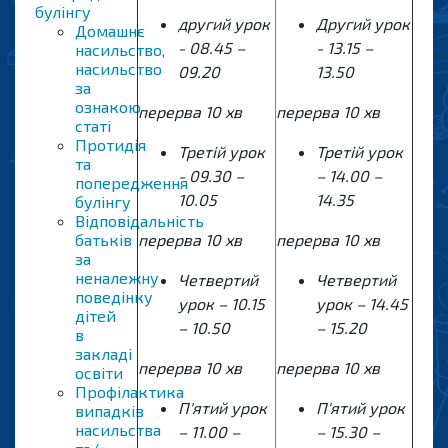
булінгу
другий урок
Другий урок
Домашнє
- 08.45 –
- 1
3
.
1
5 –
насильство,
насильство
09.20
13.
5
0
за
ознакою
перерва 10 хв
перерва 10 хв
статі
Протидія
Третій урок
Третій урок
та
- 09.30 –
– 1
4.0
0 –
попередження
10.05
14.
3
5
булінгу
Відповідальність
батьків
перерва 10 хв
перерва 10 хв
за
неналежну
Четвертий
Четвертий
поведінку
урок – 10.15
урок – 14.
4
5
дітей
– 10.50
– 1
5.20
в
закладі
перерва 10 хв
перерва 10 хв
освіти
Профілактика
П'ятий урок
П'ятий урок
випадків
насильства
– 11.00 –
– 15.
3
0 –