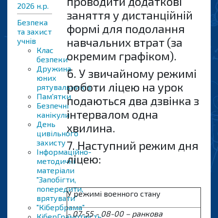
проводити додаткові
2026 н.р.
заняття у дистанційній
Безпека
формі для подолання
та захист
навчальних втрат (за
учнів
Клас
окремим графіком).
безпеки
Дружина
6. У звичайному режимі
юних
роботи ліцею на урок
рятувальників
Пам'ятки
подаються два дзвінка з
Безпечні
інтервалом одна
канікули
День
хвилина.
цивільного
захисту
7. Наступний режим дня
Інформаційно-
ліцею:
методичні
матеріали
"Запобігти,
попередити,
У режимі военного стану
врятувати"
"Кібербрама"
- 07-55 - 08-00 – ранкова
КіберГрамотність: